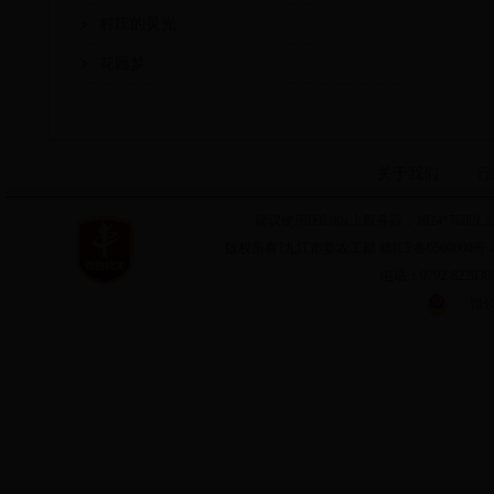
村庄的灵光
花园梦
关于我们
行
建议使用IE6.0以上服务器，1024*7
版权所有?九江市委农工部 赣ICP备0500000号 
电话：0792-8220
赣公