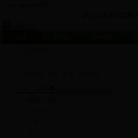
欢迎光临
bet36在线开户！
此页面上的内容需要较新版
首页
部门简介
图片新闻
2026年8月7日 星期五
当前位置：
首页
-->
专题
-->
三农文苑
三农文苑
我的乡村情结
乡村的夜
春 想
雨 夜