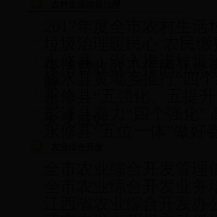
农村生活垃圾治理
2017年度全市农村生
垃圾治理暖民心 农民
永修县：深入推进垃圾
保洁费收取工作的几点
修水县黄坳乡推行“四个
收
永修县“五强化、五提升
盖
彭泽县着力“四个强化”
大见成效
永修县“五位一体”做好
农业综合开发
全市农业综合开发管理
全市农业综合开发业务
江西省农业综合开发办