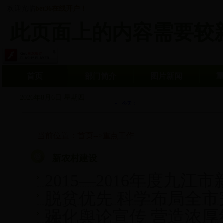
欢迎光临
bet36在线开户！
此页面上的内容需要较新版本的 
首页
部门简介
图片新闻
2026年8月6日 星期四
当前位置：
首页
-->
重点工作
新农村建设
2015—2016年度九
脱贫优先 科学布局全
强化舆论宣传 营造浓厚
作