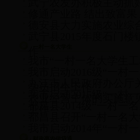
武宁农发办积极主动抓
修通产业路 结出致富果
德安县大力实施农业综合
武宁县2015年度石门
一村一名大学生
作
我市“一村一名大学生工
我市启动2016级“一
九江市人民政府办公厅
学员招生工作
我市启动2015级“一
农业经营主体的实施意
都昌县2014级“一村
工作
都昌县召开“一村一名大
我市启动2014年“一
财政惠农信贷通