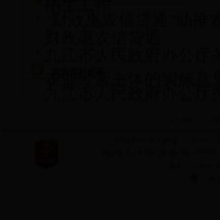
招生工作
“财政惠农信贷通”助推
财政惠农信贷通
九江市人民政府办公厅
农业农村改革
农业经营主体的实施意
九江市人民政府办公厅
农业经营主体的实施意
关于我们
行
建议使用IE6.0以上服务器，1024*7
版权所有?九江市委农工部 赣ICP备0500000号 
电话：0792-8220
赣公